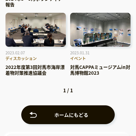
報告
2023.02.07
2023.01.31
ディスカッション
イベント
2022年度第3回対馬市海岸漂
対馬CAPPAミュージアムin対
着物対策推進協議会
馬博物館2023
1
/
1
ホームにもどる