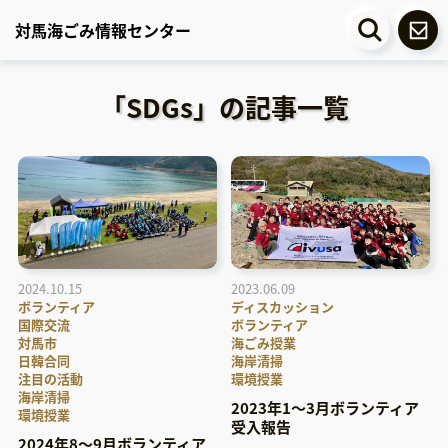
対馬海ごみ情報センター
「SDGs」の記事一覧
2024.10.15
2023.06.09
ボランティア
ディスカッション
国際交流
ボランティア
対馬市
海ごみ授業
日韓合同
海岸清掃
注目の活動
環境授業
海岸清掃
2023年1～3月ボランティア
環境授業
受入報告
2024年8～9月ボランティア