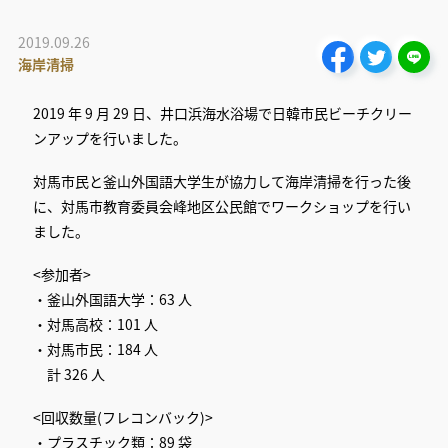
2019.09.26
海岸清掃
2019 年 9 月 29 日、井口浜海水浴場で日韓市民ビーチクリー
ンアップを行いました。
対馬市民と釜山外国語大学生が協力して海岸清掃を行った後
に、対馬市教育委員会峰地区公民館でワークショップを行い
ました。
<参加者>
・釜山外国語大学：63 人
・対馬高校：101 人
・対馬市民：184 人
計 326 人
<回収数量(フレコンバック)>
・プラスチック類：89 袋