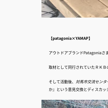
【patagonia×YAMAP】
アウトドアブランドPatagoni
取材として同行されていたＲＫＢ
そして活動後、
対馬市交流センタ
か』という意見交換とディスカッ